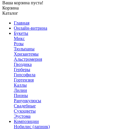
Ваша корзина пуста!
Корзина
Каталог
Главная
Онлайн-витрина
Букеты
Микс
Розы
Тюльпаны
Хризантемы
Альстромерия
Гвоздика
Герберы
Гипсофила
Гортензия
Каллы
Лилии
Пионы
Ранункулюсы
Свадебные
Сухоцветы
Эустома
Композиции
Нобилис (лапник)