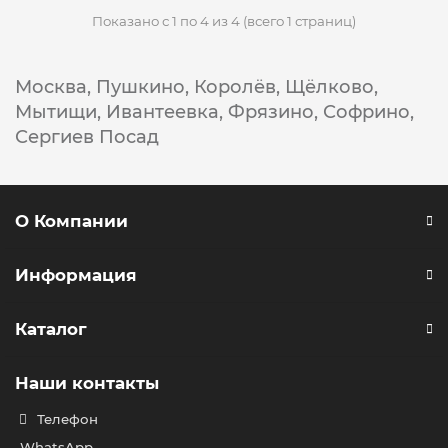
Показано с 1 по 4 из 4 (всего 1 страниц)
Москва,
Пушкино,
Королёв,
Щёлково,
Мытищи,
Ивантеевка,
Фрязино,
Софрино,
Сергиев Посад
О Компании
Информация
Каталог
Наши контакты
Телефон
WhatsApp