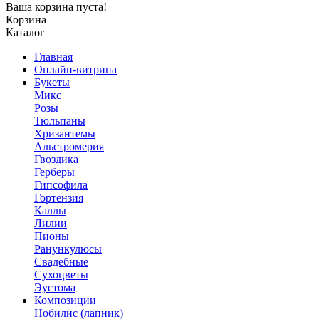
Ваша корзина пуста!
Корзина
Каталог
Главная
Онлайн-витрина
Букеты
Микс
Розы
Тюльпаны
Хризантемы
Альстромерия
Гвоздика
Герберы
Гипсофила
Гортензия
Каллы
Лилии
Пионы
Ранункулюсы
Свадебные
Сухоцветы
Эустома
Композиции
Нобилис (лапник)