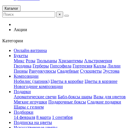
Каталог
×
Акции
Категории
Онлайн-витрина
Букеты
Микс
Розы
Тюльпаны
Хризантемы
Альстромерия
Гвоздика
Герберы
Гипсофила
Гортензия
Каллы
Лилии
Пионы
Ранункулюсы
Свадебные
Сухоцветы
Эустома
Композиции
Нобилис (лапник)
Цветы в коробке
Цветы в корзине
Новогодние композиции
Подарки
Ароматические свечи
Бабл-боксы шары
Вазы для цветов
Мягкие игрушки
Подарочные боксы
Сладкие подарки
Шары с гелием
Подборки
14 февраля
8 марта
1 сентября
Подписка на цветы
Искусственные цветы